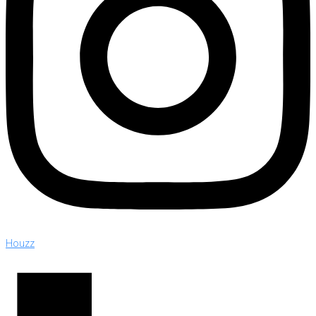
Houzz